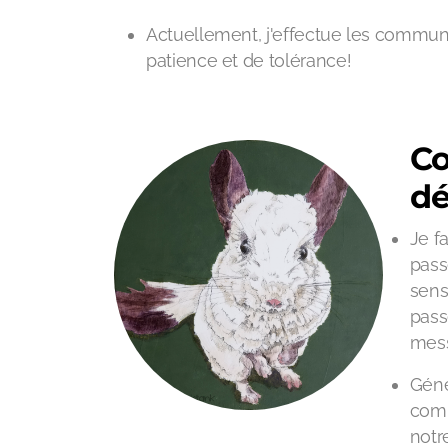
Actuellement, j'effectue les communi
patience et de tolérance!
Co
dé
Je f
pass
sens
pass
mess
Géné
comm
notr