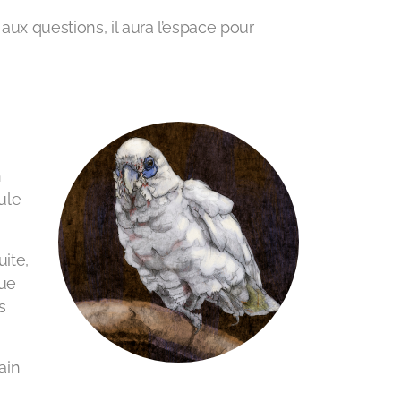
aux questions, il aura l’espace pour
n
ule
uite,
que
s
ain