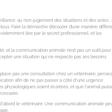
eillance, au non-jugement des situations et des actes :
ous. Faire la démarche d’écouter d’une manière différ
s évidemment liée par le secret professionnel, et les
rité, et la communication animale n’est pas un outil pour 
ccepter une situation qui ne respecte pas ses besoins
ace pas une consultation chez un vétérinaire; pense
ation afin de ne pas passer à côté d'une urgence
tes physiologiques soient écartées, et que l'animal puis
écessaire.
'abord le vétérinaire. Une communication animale peu
tape.