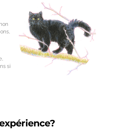
 mon
ions,
e,
ns si
l’expérience?