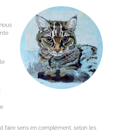
 nous
ente
le
z
se
t faire sens en complément, selon les