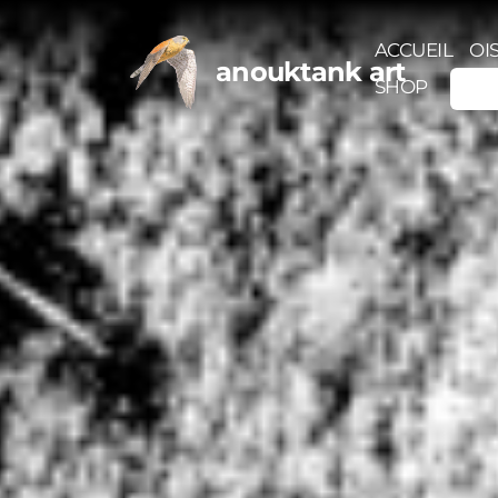
ACCUEIL
OI
anouktank art
SHOP