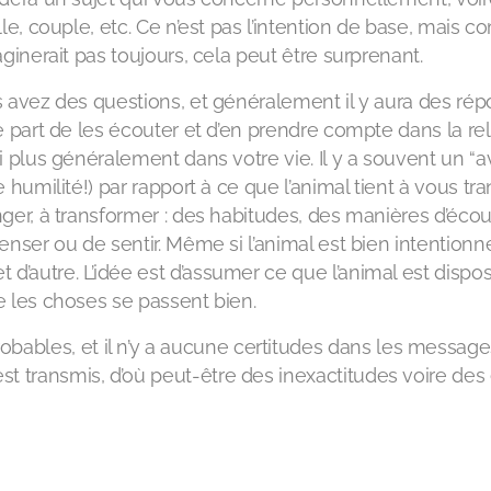
lle, couple, etc. Ce n’est pas l’intention de base, mais 
aginerait pas toujours, cela peut être surprenant.
 avez des questions, et généralement il y aura des ré
e part de les écouter et d’en prendre compte dans la rel
i plus généralement dans votre vie. Il y a souvent un “
e humilité!) par rapport à ce que l’animal tient à vous tr
ger, à transformer : des habitudes, des manières d’éco
enser ou de sentir. Même si l’animal est bien intentionné
d’autre. L’idée est d’assumer ce que l’animal est dispo
ue les choses se passent bien.
bles, et il n’y a aucune certitudes dans les messages
t transmis, d’où peut-être des inexactitudes voire des 