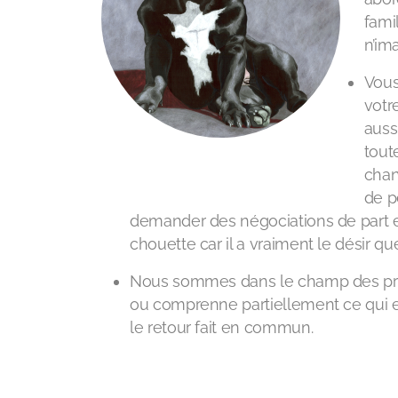
fami
n’im
Vous
votr
auss
tout
chan
de p
demander des négociations de part et 
chouette car il a vraiment le désir q
Nous sommes dans le champ des proba
ou comprenne partiellement ce qui es
le retour fait en commun.