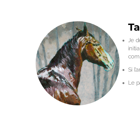
Ta
Je d
init
comm
Si l
Le p