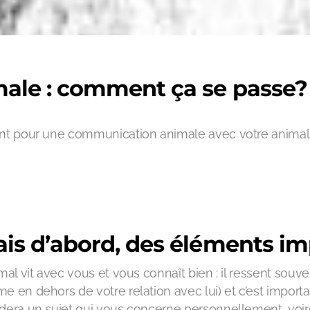
ale : comment ça se passe?
ent pour une communication animale avec votre animal
is d’abord, des éléments im
imal vit avec vous et vous connaît bien : il ressent sou
e en dehors de votre relation avec lui) et c’est importa
dera un sujet qui vous concerne personnellement, voire