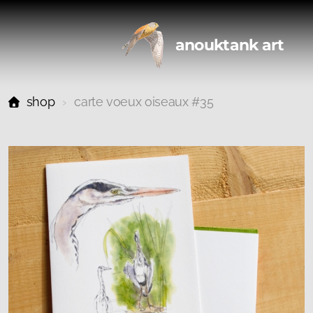
anouktank art
shop
carte voeux oiseaux #35