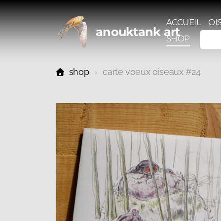
ACCUEIL
OI
anouktank art
SHOP
shop
carte voeux oiseaux #24