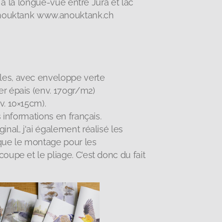
́ à la longue-vue entre Jura et lac
anouktank www.anouktank.ch
les, avec enveloppe verte
er épais (env. 170gr/m2)
v. 10×15cm).
es informations en français.
ginal, j'ai également réalisé les
 que le montage pour les
coupe et le pliage. C'est donc du fait